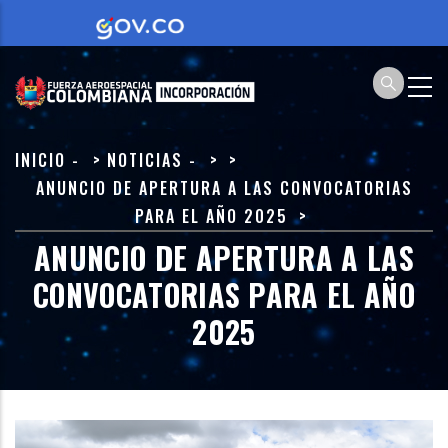
Pasar
al
contenido
principal
SOBRESCRIBIR
INICIO
-
NOTICIAS
-
ENLACES
ANUNCIO DE APERTURA A LAS CONVOCATORIAS
PARA EL AÑO 2025
DE
ANUNCIO DE APERTURA A LAS
AYUDA
A
CONVOCATORIAS PARA EL AÑO
LA
2025
NAVEGACIÓN