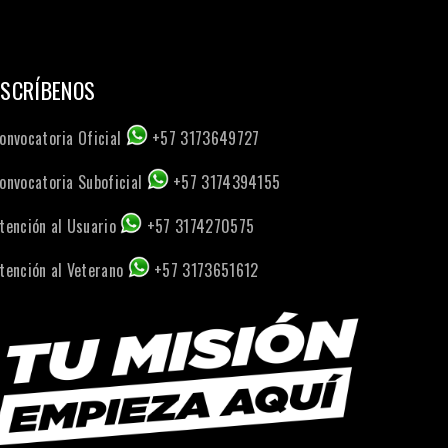
ESCRÍBENOS
onvocatoria Oficial
+57 3173649727
onvocatoria Suboficial
+57 3174394155
tención al Usuario
+57 3174270575
tención al Veterano
+57 3173651612