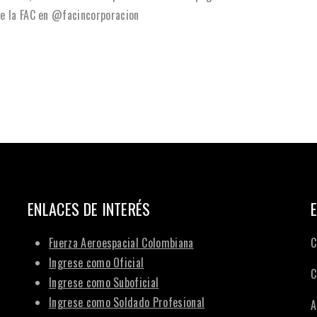
de la FAC en @facincorporacion
ENLACES DE INTERÉS
Fuerza Aeroespacial Colombiana
C
Ingrese como Oficial
C
Ingrese como Suboficial
Ingrese como Soldado Profesional
A