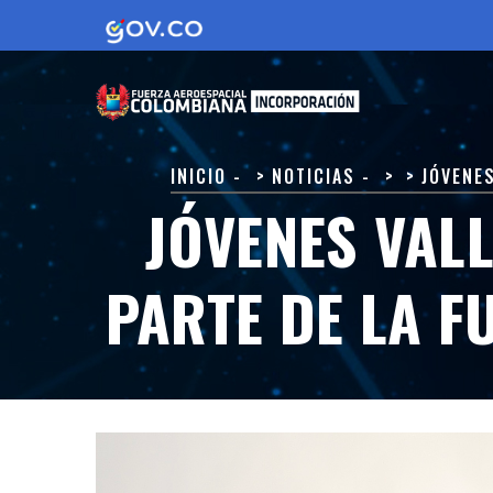
Pasar
al
contenido
principal
SOBRESCRIBIR
INICIO
-
NOTICIAS
-
JÓVENE
ENLACES
JÓVENES VAL
DE
AYUDA
PARTE DE LA 
A
LA
NAVEGACIÓN