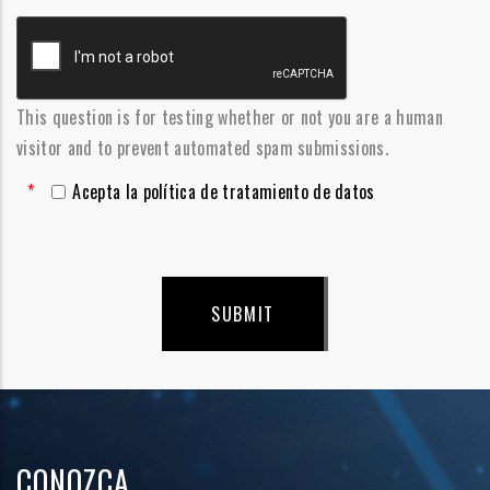
*
This question is for testing whether or not you are a human
visitor and to prevent automated spam submissions.
*
Acepta la política de tratamiento de datos
ACEPTA POLÍTICA DE TRATAMIENTO DE DATOS
CONOZCA