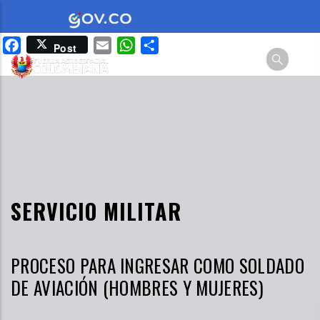
Pasar
al
Facebook
Email
WhatsApp
Share
Post
contenido
principal
SERVICIO MILITAR
PROCESO PARA INGRESAR COMO SOLDADO
DE AVIACIÓN (HOMBRES Y MUJERES)