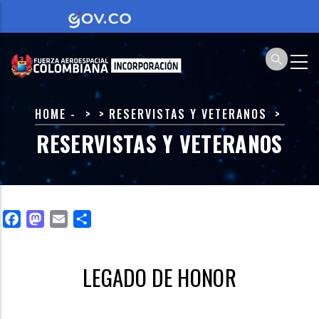
Skip
to
main
content
BREADCRUMB
HOME
-
RESERVISTAS Y VETERANOS
RESERVISTAS Y VETERANOS
Facebook
Mastodon
Email
Share
LEGADO DE HONOR