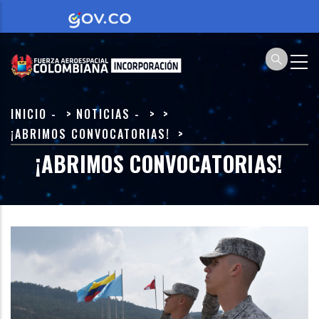
Pasar
al
contenido
principal
SOBRESCRIBIR
INICIO
-
NOTICIAS
-
ENLACES
¡ABRIMOS CONVOCATORIAS!
DE
¡ABRIMOS CONVOCATORIAS!
AYUDA
A
LA
NAVEGACIÓN