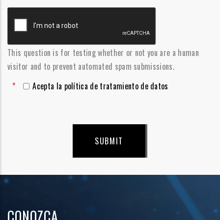
*
This question is for testing whether or not you are a human
visitor and to prevent automated spam submissions.
*
Acepta la política de tratamiento de datos
ACEPTA POLÍTICA DE TRATAMIENTO DE DATOS
CONOZCA