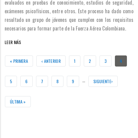
evaluados en pruebas de conocimiento, estudios de seguridad,
exámenes psicofísicos, entre otros. Este proceso ha dado como
resultado un grupo de jóvenes que cumplen con los requisitos
necesarios para formar parte de la Fuerza Aérea Colombiana.
LEER MÁS
PRIMERA
« PRIMERA
PÁGINA
‹ ANTERIOR
PÁGINA
1
PÁGINA
2
PÁGINA
3
PÁGINA
4
PÁGINA
ANTERIOR
ACTUAL
…
PÁGINA
5
PÁGINA
6
PÁGINA
7
PÁGINA
8
PÁGINA
9
SIGUIENTE
SIGUIENTE›
PÁGINA
ÚLTIMA
ÚLTIMA »
PÁGINA