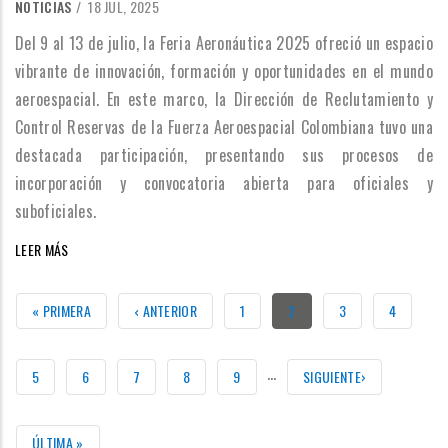
NOTICIAS
/
18 JUL, 2025
Del 9 al 13 de julio, la Feria Aeronáutica 2025 ofreció un espacio
vibrante de innovación, formación y oportunidades en el mundo
aeroespacial. En este marco, la Dirección de Reclutamiento y
Control Reservas de la Fuerza Aeroespacial Colombiana tuvo una
destacada participación, presentando sus procesos de
incorporación y convocatoria abierta para oficiales y
suboficiales.
LEER MÁS
PRIMERA
« PRIMERA
PÁGINA
‹ ANTERIOR
PÁGINA
1
PÁGINA
2
PÁGINA
3
PÁGINA
4
PÁGINA
ANTERIOR
ACTUAL
…
PÁGINA
5
PÁGINA
6
PÁGINA
7
PÁGINA
8
PÁGINA
9
SIGUIENTE
SIGUIENTE›
PÁGINA
ÚLTIMA
ÚLTIMA »